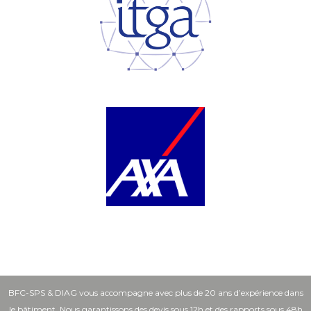
BFC-SPS & DIAG vous accompagne avec plus de 20 ans d’expérience dans
le bâtiment. Nous garantissons des devis sous 12h et des rapports sous 48h