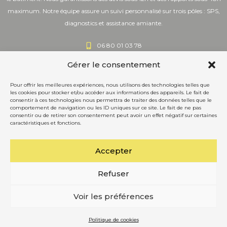
maximum. Notre équipe assure un suivi personnalisé sur trois pôles : SPS,
diagnostics et assistance amiante.
06 80 01 03 78
contact@bfc-spsdiag.fr
Gérer le consentement
Bourgogne - Franche-Comté
Pour offrir les meilleures expériences, nous utilisons des technologies telles que
les cookies pour stocker et/ou accéder aux informations des appareils. Le fait de
Obtenir un devis sous 12 heures
consentir à ces technologies nous permettra de traiter des données telles que le
comportement de navigation ou les ID uniques sur ce site. Le fait de ne pas
consentir ou de retirer son consentement peut avoir un effet négatif sur certaines
Mentions légales
caractéristiques et fonctions.
Politique de confidentialité
Accepter
Politique de cookies (UE)
Site réalisé par VBAUDRY
Refuser
Voir les préférences
Copyright BFC-SPS & DIAG BOURGOGNE FRANCHE
COMPTE SPS & DIAGNOSTIC © 2025 – Tous droits
Politique de cookies
réservés